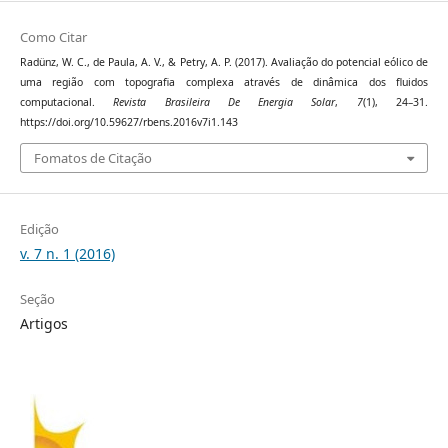
Como Citar
Radünz, W. C., de Paula, A. V., & Petry, A. P. (2017). Avaliação do potencial eólico de
uma região com topografia complexa através de dinâmica dos fluidos
computacional.
Revista Brasileira De Energia Solar
,
7
(1), 24–31.
https://doi.org/10.59627/rbens.2016v7i1.143
Fomatos de Citação
Edição
v. 7 n. 1 (2016)
Seção
Artigos