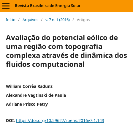
Revista Brasileira de Energia Solar
Início
/
Arquivos
/
v. 7 n. 1 (2016)
/
Artigos
Avaliação do potencial eólico de
uma região com topografia
complexa através de dinâmica dos
fluidos computacional
William Corrêa Radünz
Alexandre Vagtinski de Paula
Adriane Prisco Petry
DOI:
https://doi.org/10.59627/rbens.2016v7i1.143